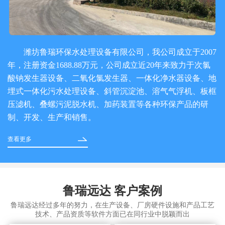
潍坊鲁瑞环保水处理设备有限公司，我公司成立于2007
年，注册资金1688.88万元，公司成立近20年来致力于次氯
酸钠发生器设备、二氧化氯发生器、一体化净水器设备、地
埋式一体化污水处理设备、斜管沉淀池、溶气气浮机、板框
压滤机、叠螺污泥脱水机、加药装置等各种环保产品的研
制、开发、生产和销售。
查看更多
鲁瑞远达 客户案例
鲁瑞远达经过多年的努力，在生产设备、厂房硬件设施和产品工艺
技术、产品资质等软件方面已在同行业中脱颖而出