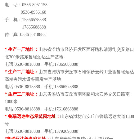
电 话：0536-8951158
0536-8956168
手 机：15866578888
17865688888
传 真: 0536-8818888
* 生产一厂地址：
山东省潍坊市经济开发区西环路和清源街交叉路口
北300米路东鲁瑞远达生产基地
电话:0536-8818888 手机:17865688888
* 生产二厂地址：
山东省潍坊市安丘市石堆镇步云岭工业园鲁瑞远达
高精尖污水设备研发生产基地
电话:0536-8818888 手机:15866578888
* 生产三厂地址：
山东省潍坊市安丘市南环路和永安路交叉口路南
1000米
电话:0536-8818888 手机:17616868888
* 鲁瑞远达生态示范园地址：
山东省潍坊市安丘市鲁瑞远达大道1888
号
电话:0536-8818888 手机:13792698888
*鲁瑞远达美食府地址：
山东省安丘市鲁瑞远达大道888号